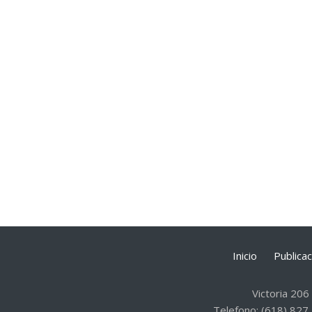
Inicio
Publica
Victoria 206
Telefono: (618) 827 