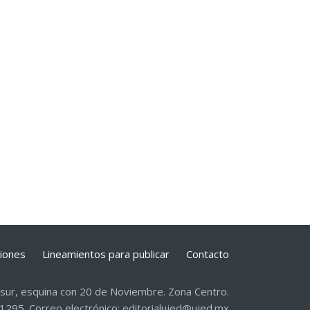
ciones
Lineamientos para publicar
Contacto
 sur, esquina con 20 de Noviembre. Zona Centro.
1295. Correo electrónico: editorialujed@ujed.mx