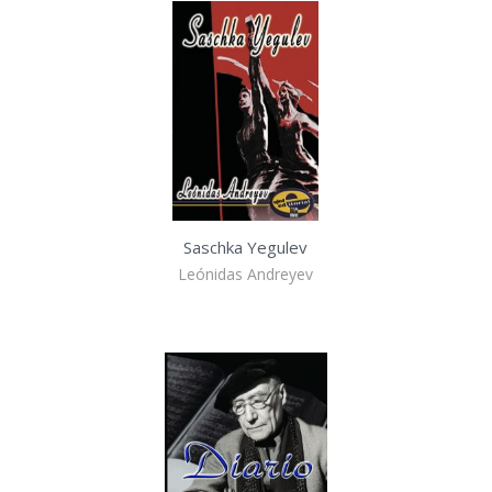
Saschka Yegulev
Leónidas Andreyev