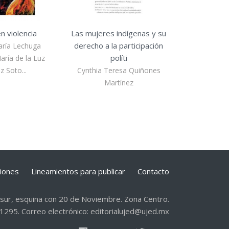
n violencia
Las mujeres indígenas y su
derecho a la participación
aría Lechuga
políti
ría de la Luz
 Soto...
Cynthia Teresa Quiñones
Martínez
ciones
Lineamientos para publicar
Contacto
 sur, esquina con 20 de Noviembre. Zona Centro.
1295. Correo electrónico: editorialujed@ujed.mx