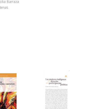
ilia Barraza
denas