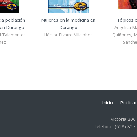
ia población
Mujeres en la medicina en
Tópicos e
en Durango
Durango
Angélica M
l Talamantes
Héctor Pizarro Villalobos
Quiñones, Ma
mez
Sánchez
Inicio
Publica
Victoria 206
Telefono: (618) 827 