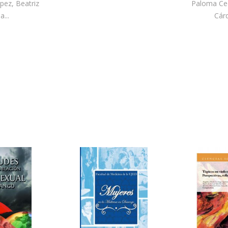
pez, Beatriz
Paloma Cec
a...
Cár