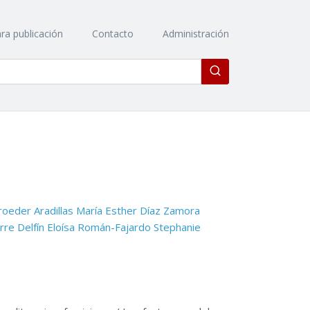
ra publicación
Contacto
Administración
Enviar
roeder Aradillas
María Esther Díaz Zamora
rre Delfín
Eloísa Román-Fajardo
Stephanie