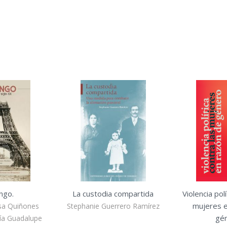
ngo.
La custodia compartida
Violencia pol
mujeres e
sa Quiñones
Stephanie Guerrero Ramírez
gén
ía Guadalupe