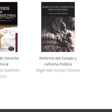
de Derecho
Reforma del Estado y
toral
reforma Política
gio Quiñónes
Edgar Alán Arroyo Cisneros
noco