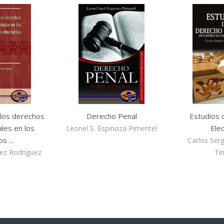
 los derechos
Derecho Penal
Estudios 
les en los
Elec
Leonel S. Espinoza Pimentel
s ...
Carlos Ser
uez Rodríguez
Ti