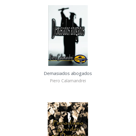
Demasiados abogados
Piero Calamandrei