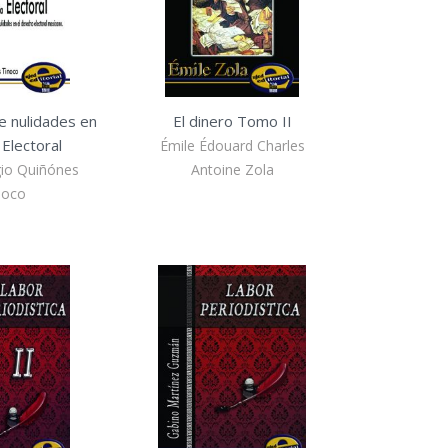
e nulidades en
El dinero Tomo II
Electoral
Émile Édouard Charles
gio Quiñónes
Antoine Zola
noco