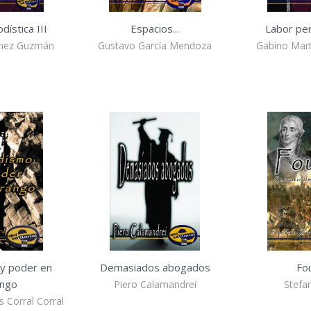
dística III
Espacios...
Labor peri
ínez Guzmán
Gustavo García Mendoza
Gabino Mar
y poder en
Demasiados abogados
Fo
ngo
Piero Calamandrei
Stefa
 Corral Corral