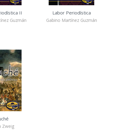
odística II
Labor Periodística
tínez Guzmán
Gabino Martínez Guzmán
uché
n Zweig