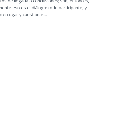
tos de llegada o conclusiones; son, entonces,
ente eso es el diálogo: todo participante, y
terrogar y cuestionar....