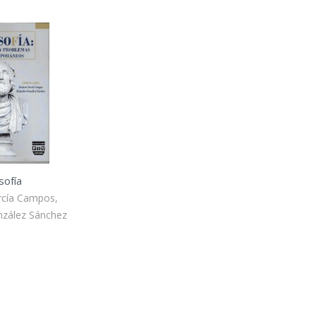
osofía
rcía Campos,
nzález Sánchez